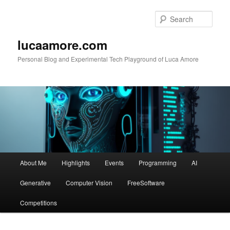
Skip
to
Sear
primary
content
lucaamore.com
Personal Blog and Experimental Tech Playground of Luca Amore
Main
About Me
Highlights
Events
Programming
AI
menu
Generative
Computer Vision
FreeSoftware
Competitions