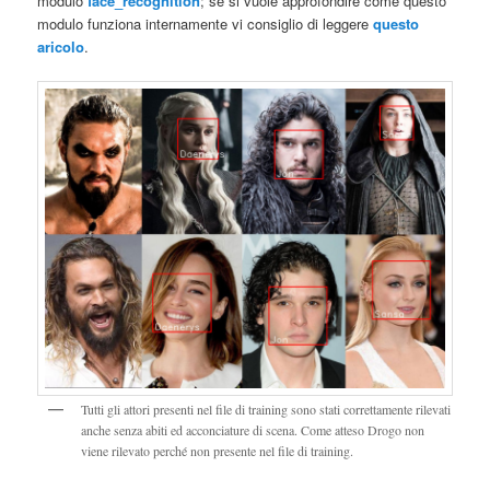
modulo
face_recognition
; se si vuole approfondire come questo
modulo funziona internamente vi consiglio di leggere
questo
aricolo
.
Tutti gli attori presenti nel file di training sono stati correttamente rilevati
anche senza abiti ed acconciature di scena. Come atteso Drogo non
viene rilevato perché non presente nel file di training.