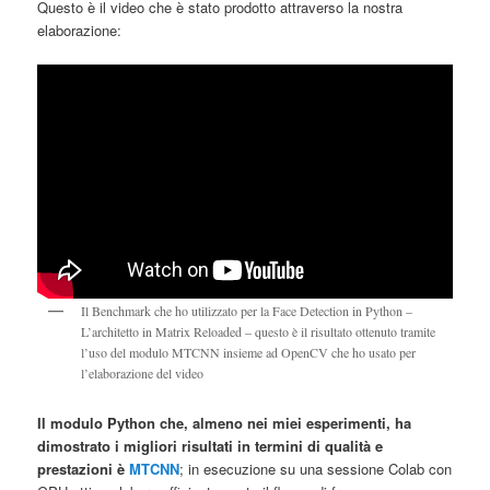
Questo è il video che è stato prodotto attraverso la nostra
elaborazione:
Il Benchmark che ho utilizzato per la Face Detection in Python –
L’architetto in Matrix Reloaded – questo è il risultato ottenuto tramite
l’uso del modulo MTCNN insieme ad OpenCV che ho usato per
l’elaborazione del video
Il modulo Python che, almeno nei miei esperimenti, ha
dimostrato i migliori risultati in termini di qualità e
prestazioni è
MTCNN
; in esecuzione su una sessione Colab con