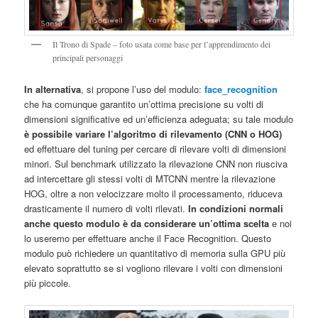
Il Trono di Spade – foto usata come base per l’apprendimento dei
principali personaggi
In alternativa
, si propone l’uso del modulo:
face_recognition
che ha comunque garantito un’ottima precisione su volti di
dimensioni significative ed un’efficienza adeguata; su tale modulo
è possibile variare l’algoritmo di rilevamento (CNN o HOG)
ed effettuare del tuning per cercare di rilevare volti di dimensioni
minori. Sul benchmark utilizzato la rilevazione CNN non riusciva
ad intercettare gli stessi volti di MTCNN mentre la rilevazione
HOG, oltre a non velocizzare molto il processamento, riduceva
drasticamente il numero di volti rilevati.
In condizioni normali
anche questo modulo è da considerare un’ottima scelta
e noi
lo useremo per effettuare anche il Face Recognition. Questo
modulo può richiedere un quantitativo di memoria sulla GPU più
elevato soprattutto se si vogliono rilevare i volti con dimensioni
più piccole.