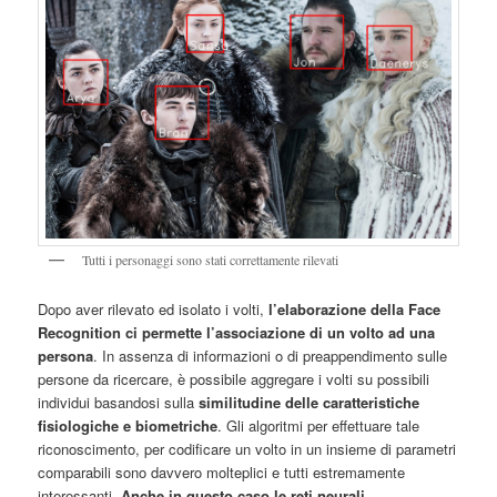
Tutti i personaggi sono stati correttamente rilevati
Dopo aver rilevato ed isolato i volti,
l’elaborazione della Face
Recognition ci permette l’associazione di un volto ad una
persona
. In assenza di informazioni o di preappendimento sulle
persone da ricercare, è possibile aggregare i volti su possibili
individui basandosi sulla
similitudine delle caratteristiche
fisiologiche e biometriche
. Gli algoritmi per effettuare tale
riconoscimento, per codificare un volto in un insieme di parametri
comparabili sono davvero molteplici e tutti estremamente
interessanti.
Anche in questo caso le reti neurali