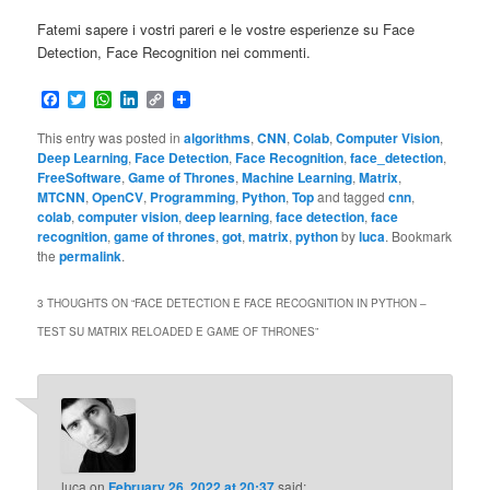
Fatemi sapere i vostri pareri e le vostre esperienze su Face
Detection, Face Recognition nei commenti.
Facebook
Twitter
WhatsApp
LinkedIn
Copy
Link
This entry was posted in
algorithms
,
CNN
,
Colab
,
Computer Vision
,
Deep Learning
,
Face Detection
,
Face Recognition
,
face_detection
,
FreeSoftware
,
Game of Thrones
,
Machine Learning
,
Matrix
,
MTCNN
,
OpenCV
,
Programming
,
Python
,
Top
and tagged
cnn
,
colab
,
computer vision
,
deep learning
,
face detection
,
face
recognition
,
game of thrones
,
got
,
matrix
,
python
by
luca
. Bookmark
the
permalink
.
3 THOUGHTS ON “
FACE DETECTION E FACE RECOGNITION IN PYTHON –
TEST SU MATRIX RELOADED E GAME OF THRONES
”
luca
on
February 26, 2022 at 20:37
said: