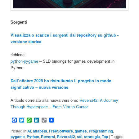
Sorgenti
Visualizza o scarica i sorgenti dal repository su github -
versione storica
richiede:
python-pygame
– SLD bindings for games development in
Python
Dall’ottobre 2025 ho ristrutturato il progetto in modo
significativo – nuova versione
Articolo correlato alla nuova versione:
Reversi42: A Journey
Through Hyperspace – From Vim to Cursor
Facebook
Twitter
WhatsApp
LinkedIn
Copy
Link
Posted in
AI
,
alfabeta
,
FreeSoftware
,
games
,
Programming
,
pygame
,
Python
,
Reversi
,
Reversi42
,
sdl
,
strategia
,
Top
|
Tagged