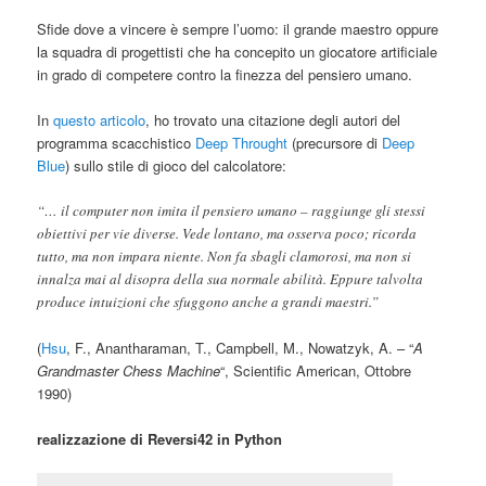
Sfide dove a vincere è sempre l’uomo: il grande maestro oppure
la squadra di progettisti che ha concepito un giocatore artificiale
in grado di competere contro la finezza del pensiero umano.
In
questo articolo
, ho trovato una citazione degli autori del
programma scacchistico
Deep Throught
(precursore di
Deep
Blue
) sullo stile di gioco del calcolatore:
“… il computer non imita il pensiero umano – raggiunge gli stessi
obiettivi per vie diverse. Vede lontano, ma osserva poco; ricorda
tutto, ma non impara niente. Non fa sbagli clamorosi, ma non si
innalza mai al disopra della sua normale abilità. Eppure talvolta
produce intuizioni che sfuggono anche a grandi maestri.”
(
Hsu
, F., Anantharaman, T., Campbell, M., Nowatzyk, A. – “
A
Grandmaster Chess Machine
“, Scientific American, Ottobre
1990)
realizzazione di Reversi42 in Python