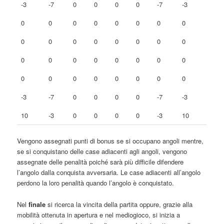
-3
-7
0
0
0
0
-7
-3
0
0
0
0
0
0
0
0
0
0
0
0
0
0
0
0
0
0
0
0
0
0
0
0
0
0
0
0
0
0
0
0
-3
-7
0
0
0
0
-7
-3
10
-3
0
0
0
0
-3
10
Vengono assegnati punti di bonus se si occupano angoli mentre,
se si conquistano delle case adiacenti agli angoli, vengono
assegnate delle penalità poiché sarà più difficile difendere
l’angolo dalla conquista avversaria. Le case adiacenti all’angolo
perdono la loro penalità quando l’angolo è conquistato.
Nel
finale
si ricerca la vincita della partita oppure, grazie alla
mobilità ottenuta in apertura e nel mediogioco, si inizia a