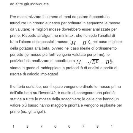
ad altre già individuate.
Per massimizzare il numero di rami da potare è opportuno
introdurre un criterio euristico per ordinare in sequenza le mosse
da valutare; le migliori mosse dovrebbero esser analizzate per
prime. Rispetto all’algoritmo minimax, che richiede l’analisi di
tutto l’albero delle possibili mosse (
), nel caso migliore
della potatura alfa beta, ovvero nel caso ideale di ordinamento
perfetto (le mosse più forti vengono valutate per prime), le
posizioni da analizzare si abbattono a
;
siamo in grado di raddoppiare la profondità di analisi a parità di
risorse di calcolo impiegate!
Il criterio euristico, con il quale vengono ordinate le mosse prima
dell’alfa-beta su Reversi42, è quello di assegnare una priorità
statica a tutte le mosse della scacchiera; le celle che hanno un
valore più basso hanno maggiore priorità e vengono esplorate per
prime (es. gli angoli).
1
8
7
6
6
7
8
1