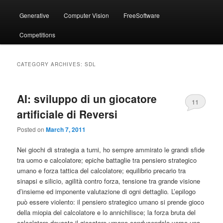
menu
Generative
Computer Vision
FreeSoftware
Competitions
CATEGORY ARCHIVES:
SDL
AI: sviluppo di un giocatore
11
artificiale di Reversi
Posted on
March 7, 2011
Nei giochi di strategia a turni, ho sempre ammirato le grandi sfide
tra uomo e calcolatore; epiche battaglie tra pensiero strategico
umano e forza tattica del calcolatore; equilibrio precario tra
sinapsi e silicio, agilità contro forza, tensione tra grande visione
d’insieme ed imponente valutazione di ogni dettaglio
.
L’epilogo
può essere violento: il pensiero strategico umano si prende gioco
della miopia del calcolatore e lo annichilisce; la forza bruta del
calcolatore devasta il giocatore umano conducendolo verso una