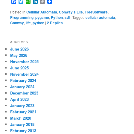
Facebook
Twitter
WhatsApp
LinkedIn
Copy
Link
Posted in
Cellular Automata
,
Conway's Life
,
FreeSoftware
,
Programming
,
pygame
,
Python
,
sdl
|
Tagged
cellular automata
,
Conway
,
life
,
python
|
2
Replies
ARCHIVES
June 2026
May 2026
November 2025
June 2025
November 2024
February 2024
January 2024
December 2023
April 2023
January 2023
February 2021
March 2020
January 2018
February 2013