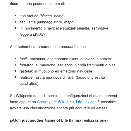
ricorrenti che possono essere di:
tipo statico (
blocco, barca
)
oscillante (
lampeggiatore, rospo
)
in movimento o navicelle spaziali (
aliante, astronave
leggera LWSS
)
Altri schemi estremamente interessanti sono:
fucili
: stazionari che sparano alianti o navicelle spaziali
fumatori
: si muovono lasciando in coda frammenti di vita
rastrelli
: si muovono ed emettono navicelle
reattore
: lascia una coda di fucili (tasso di crescita
quadratico)
Su Wikipedia sono disponibili le configurazioni di questi schemi
base oppure su
ConwayLife Wiki
o su
Life Lexicon
è possibile
trovare una classificazione ancora più accurata ed estesa.
jaGof: just another Game of Life (la mia realizzazione)