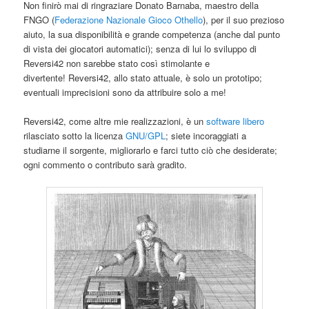
Non finirò mai di ringraziare Donato Barnaba, maestro della
FNGO (
Federazione Nazionale Gioco Othello
), per il suo prezioso
aiuto, la sua disponibilità e grande competenza (anche dal punto
di vista dei giocatori automatici); senza di lui lo sviluppo di
Reversi42 non sarebbe stato così stimolante e
divertente! Reversi42, allo stato attuale, è solo un prototipo;
eventuali imprecisioni sono da attribuire solo a me!
Reversi42, come altre mie realizzazioni, è un
software libero
rilasciato sotto la licenza
GNU/GPL
; siete incoraggiati a
studiarne il sorgente, migliorarlo e farci tutto ciò che desiderate;
ogni commento o contributo sarà gradito.