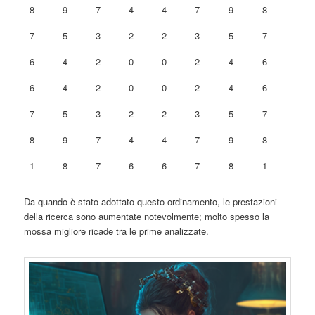
8
9
7
4
4
7
9
8
7
5
3
2
2
3
5
7
6
4
2
0
0
2
4
6
6
4
2
0
0
2
4
6
7
5
3
2
2
3
5
7
8
9
7
4
4
7
9
8
1
8
7
6
6
7
8
1
Da quando è stato adottato questo ordinamento, le prestazioni
della ricerca sono aumentate notevolmente; molto spesso la
mossa migliore ricade tra le prime analizzate.