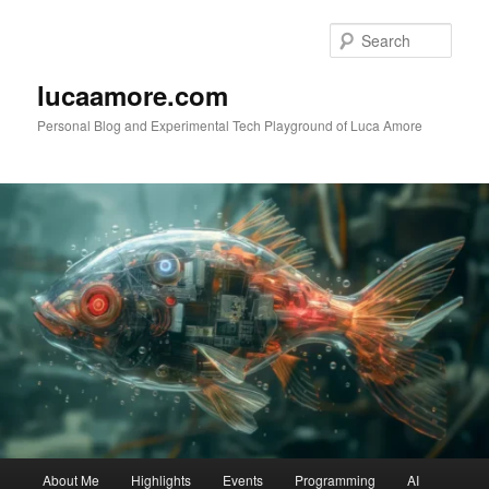
Skip
Skip
to
to
Sear
primary
secondary
content
content
lucaamore.com
Personal Blog and Experimental Tech Playground of Luca Amore
Main
About Me
Highlights
Events
Programming
AI